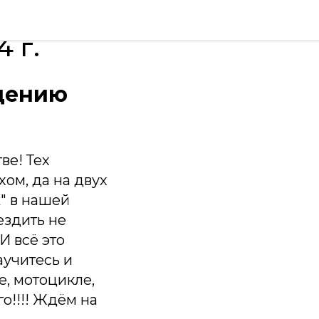
 г.
ждению
ве! Тех
хом, да на двух
А" в нашей
ездить не
И всё это
аучитесь и
е, мотоцикле,
о!!!! Ждём на