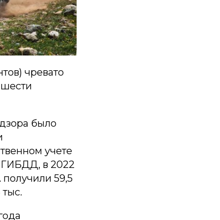
тов) чревато
о шести
адзора было
и
ственном учете
м ГИБДД, в 2022
 получили 59,5
 тыс.
года