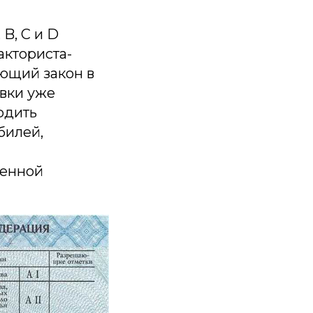
B, С и D
акториста-
ующий закон в
вки уже
одить
билей,
ченной