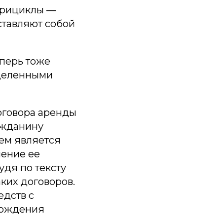
дрициклы —
ставляют собой
еперь тоже
еделенными
оговора аренды
ажданину
ем является
чение ее
удя по тексту
ких договоров.
едств с
вождения