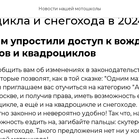
лёный свет! Вождение
Новости нашей мотошколы
икла и снегохода в 2024
м упростили доступ к во
ов и квадроциклов
общить вам об изменениях в законодательст
торые позволят, как в той сказке: "Одним ма
 Мы приглашаем вас отучиться на категорию "
скве, и получив права, иметь возможность 
цикле, а ещё и на квадроцикле и снегоходе. 
но законно и невероятно удобно! Так что, н
жность ездить на, загибайте пальцы: скутер
снегоходе. Такого предложения нет ни у ког