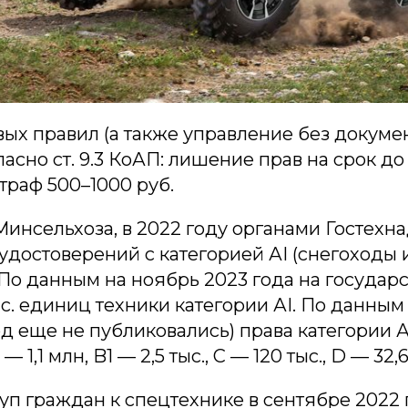
х правил (а также управление без докумен
асно ст. 9.3 КоАП: лишение прав на срок д
траф 500–1000 руб.
Минсельхоза, в 2022 году органами Гостехн
 удостоверений с категорией АI (снегоходы 
По данным на ноябрь 2023 года на государ
ыс. единиц техники категории АI. По данны
год еще не публиковались) права категории А
— 1,1 млн, B1 — 2,5 тыс., С — 120 тыс., D — 32,6
уп граждан к спецтехнике в сентябре 2022 