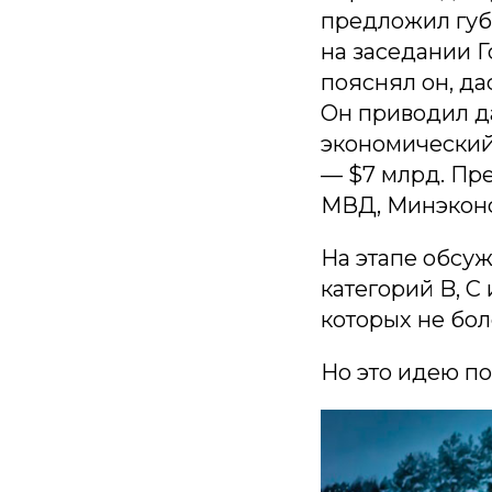
предложил губ
на заседании Г
пояснял он, да
Он приводил д
экономический 
— $7 млрд. Пр
МВД, Минэконо
На этапе обсу
категорий B, С 
которых не бол
Но это идею п