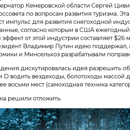
ернатор Кемеровской области Сергей Циви
оссовета по вопросам развития туризма. Эта
ст импульс для развития снегоходной индус
анные, согласно которым в США ежегодный
эффект от этой индустрии составляет $26 м
езидент Владимир Путин идею поддержал, 
мики и Минсельхоз разрабатывали поправк
ждения дискутировалась идея разрешить о
и D водить вездеходы, болотоходы массой до 
ее восьми мест (самоходная техника категор
ока решили отложить.