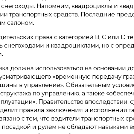
 снегоходы. Напомним, квадроциклы и ква
рии транспортных средств. Последние пред
ым салоном.
ительских права с категорией B, С или D т
ть снегоходами и квадроциклами, но с опр
.
ника должна использоваться на основании д
едусматривающего «временную передачу гр
шины в управление». Обязательным услови
структажа по управлению, а также «обеспе
плуатации». Правительство впоследствии, с
делит правила заключения и исполнения та
язано с тем, что водители транспортных ср
 посадкой и рулем не обладают навыками 