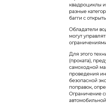
квадроциклы и
разные катего
багги с открыт
Обладатели вод
могут управля
ограничениями
Для этого тех
(проката), пр
самоходной ма
проведения ин
безопасной экс
поправок, опре
Ограничение св
автомобильной