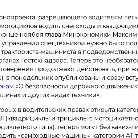
конопроекта, разрешающего водителям лег
 мотоциклов водить снегоходы и квадроцик
 конце ноября глава Минэкономики Максим
 управления спецтехникой нужно было пол
 тракториста-машиниста в подведомственн
ганах Гостехнадзора. Теперь это необязате
товерения продолжают действовать, при 
): в понедельник опубликованы и сразу вст
конам
«О безопасности дорожного движения
шинах и других видах техники».
торых в водительских правах открыта катего
B1 (квадрициклы и трициклы с мотоциклетн
циклетного типа), теперь могут без каких-л
дить «самоходные машины» категории А1, т