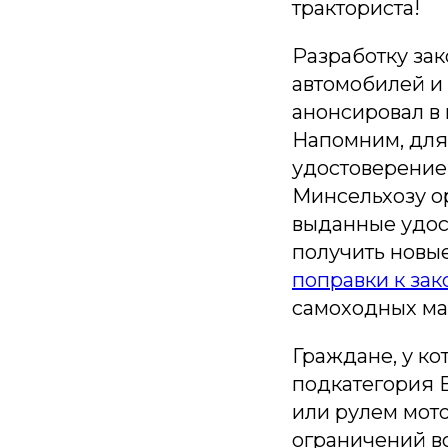
тракториста!
Разработку за
автомобилей и
анонсировал в
Напомним, для
удостоверение
Минсельхозу ор
выданные удос
получить новые
поправки к за
самоходных ма
Граждане, у ко
подкатегория 
или рулем мото
ограничений во