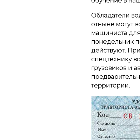
обучение в на
Обладатели вод
отныне могут в
машиниста для
понедельник п
действуют. При
спецтехнику во
грузовиков и а
предварительно
территории.