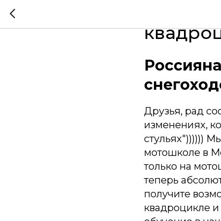
Дали зе
квадроц
Россияна
снегоход
Друзья, рад со
изменениях, ко
стульях"))))))
мотошколе в Мо
только на мото
теперь абсолют
получите возмо
квадроцикле и 