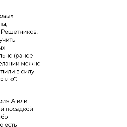
ковых
лы,
 Решетников.
учить
ых
льно (ранее
желании можно
упили в силу
» и «О
рия А или
ой посадкой
ибо
о есть