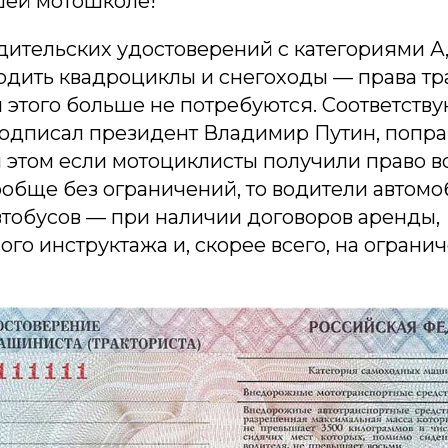
шей мотошколе!
ительских удостоверений с категориями А, 
одить квадроциклы и снегоходы — права тр
 этого больше не потребуются. Соответств
одписал президент Владимир Путин, попра
 этом если мотоциклисты получили право в
обще без ограничений, то водители автомо
втобусов — при наличии договоров аренды,
го инструктажа и, скорее всего, на ограни